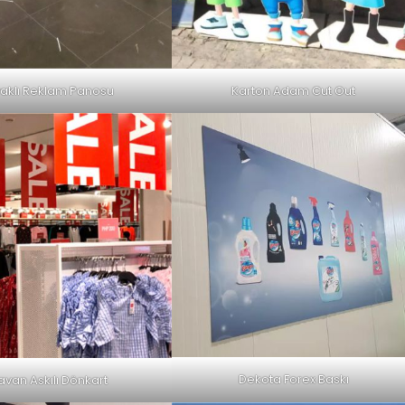
Karton Adam Cut Out
aklı Reklam Panosu
Dekota Forex Baskı
avan Askılı Dönkart