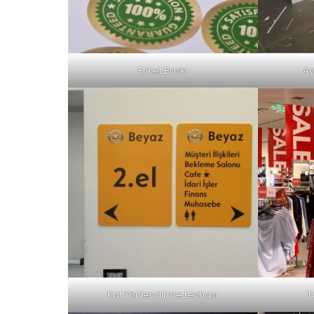
Etiket Baskı
Ay
Kat Yönlendirme Levhası
T