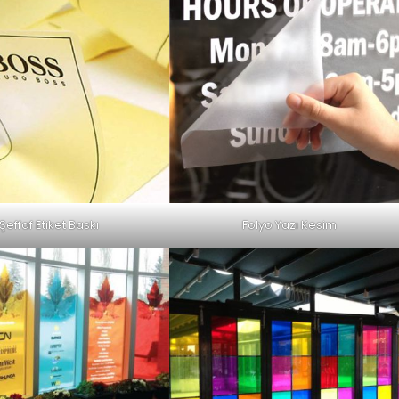
Şeffaf Etiket Baskı
Folyo Yazı Kesim