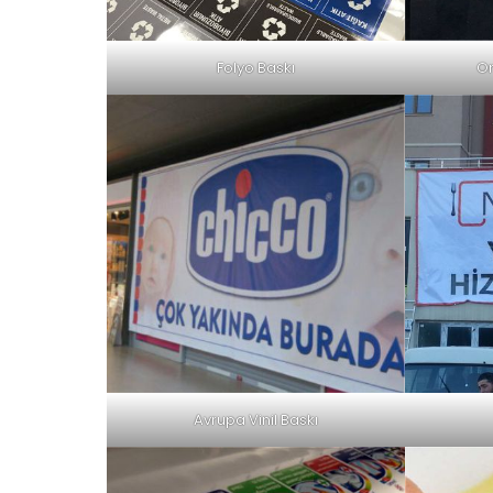
Folyo Baskı
On
Avrupa Vinil Baskı