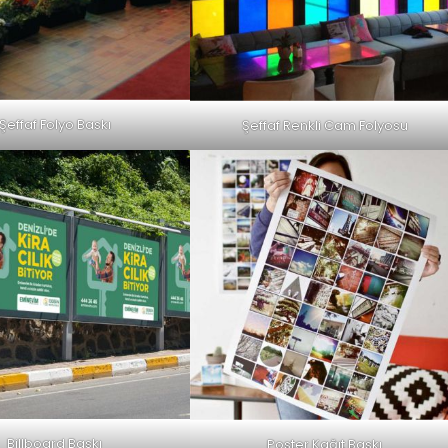
Şeffaf Folyo Baskı
Şeffaf Renkli Cam Folyosu
Billboard Baskı
Poster Kağıt Baskı