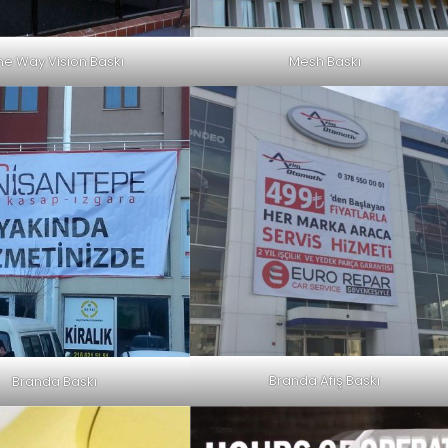
Mesh Baskı
e Way Vision Baskı
Branda Afiş Baskı
Branda Baskı