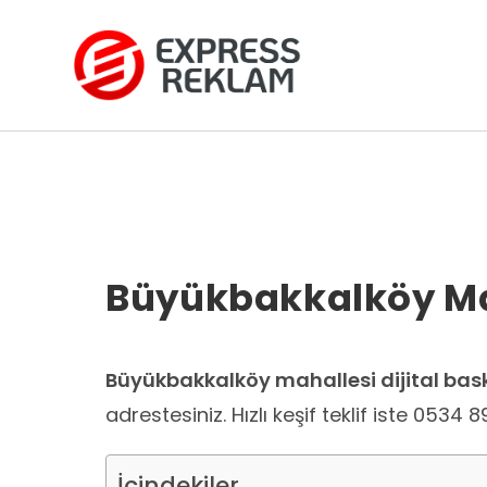
Skip
to
content
Büyükbakkalköy Mah
Büyükbakkalköy mahallesi dijital bas
adrestesiniz. Hızlı keşif teklif iste 0534 8
İçindekiler