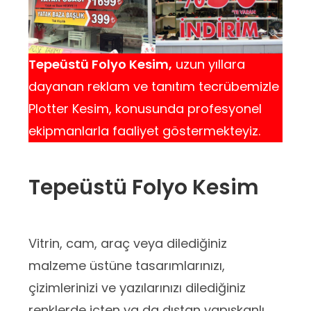
Tepeüstü Folyo Kesim,
uzun yıllara
dayanan reklam ve tanıtım tecrübemizle
Plotter Kesim, konusunda profesyonel
ekipmanlarla faaliyet göstermekteyiz.
Tepeüstü Folyo Kesim
Vitrin, cam, araç veya dilediğiniz
malzeme üstüne tasarımlarınızı,
çizimlerinizi ve yazılarınızı dilediğiniz
renklerde içten ya da dıştan yapışkanlı