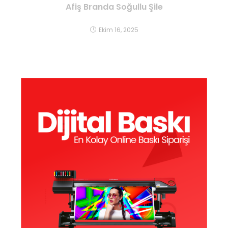
Afiş Branda Soğullu Şile
Ekim 16, 2025