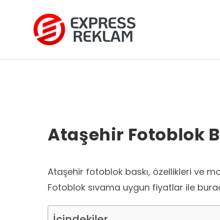
Skip
to
content
Ataşehir Fotoblok 
Ataşehir fotoblok baskı, özellikleri ve m
Fotoblok sıvama uygun fiyatlar ile bura
İçindekiler