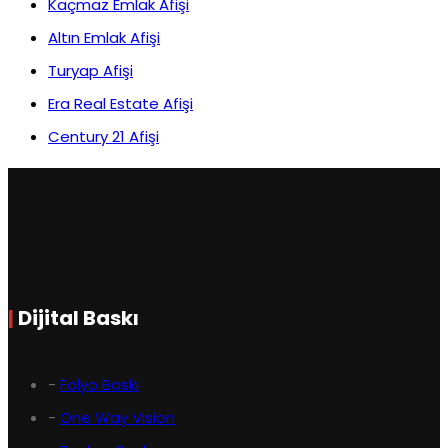
Kaçmaz Emlak Afişi
Altın Emlak Afişi
Turyap Afişi
Era Real Estate Afişi
Century 21 Afişi
|
Dijital Baskı
-
Folyo Baskı
-
One Way Vision